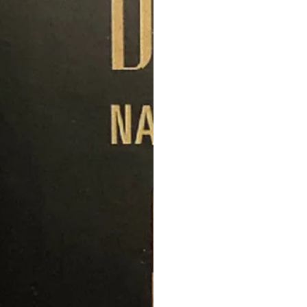
NASIL KULLANILIR
• 85 - pudra Fırçamızla
yağlı kısımlara ince bir
İPUÇLARI:
• Yağlı ciltler için miner
• Makyajı sabitlemek iç
veya uyguladıktan sonra 
İÇİNDEKİLER
İÇERİĞİN %100’Ü DOĞA
BİLEŞENLERİN %18’İ 
Mısır Nişastası, Babas