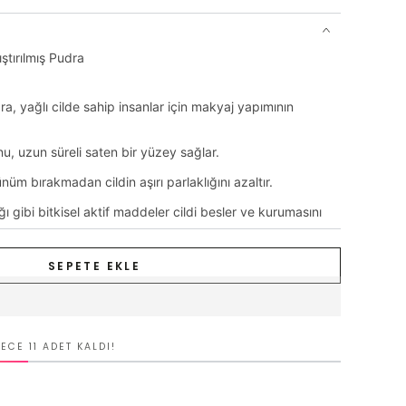
ıştırılmış Pudra
a, yağlı cilde sahip insanlar için makyaj yapımının
nu, uzun süreli saten bir yüzey sağlar.
nüm bırakmadan cildin aşırı parlaklığını azaltır.
ı gibi bitkisel aktif maddeler cildi besler ve kurumasını
lirlikle buluştuğu nokta: Yeniden dolum fonksiyonu ve
SEPETE EKLE
ı ile tüm mineral pudralar yeniden doldurulabilir.
in
ECE 11 ADET KALDI!