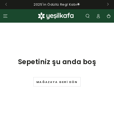
Ye
İÇERIĞE GEÇ
2025'in Ödüllü Regl Kabı🌟
Sepet
Sepetiniz şu anda boş
MAĞAZAYA GERI DÖN