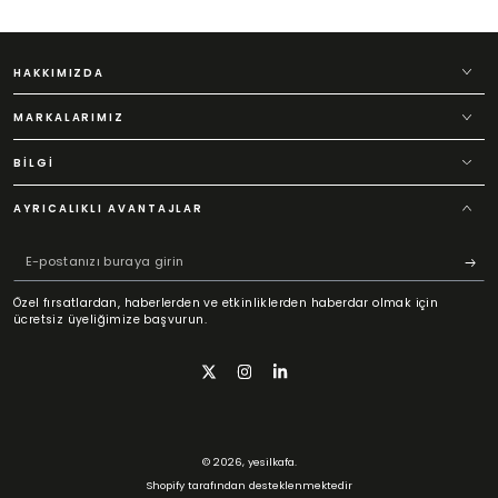
HAKKIMIZDA
MARKALARIMIZ
BILGI
AYRICALIKLI AVANTAJLAR
E-
postanızı
Özel fırsatlardan, haberlerden ve etkinliklerden haberdar olmak için
buraya
ücretsiz üyeliğimize başvurun.
girin
Translation missing: tr.general.social.links.twit
Translation missing: tr.general.social.li
Translation missing: tr.general.soci
Ödeme
© 2026,
yesilkafa
.
yöntemleri
Shopify tarafından desteklenmektedir