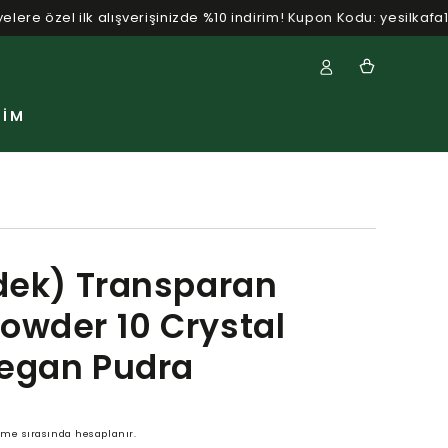
🌟
Yeni üyelere özel ilk alışverişinizde %10 indirim! Kupon Kodu: y
Sepet
ŞIM
edek) Transparan
owder 10 Crystal
Vegan Pudra
me sırasında hesaplanır.