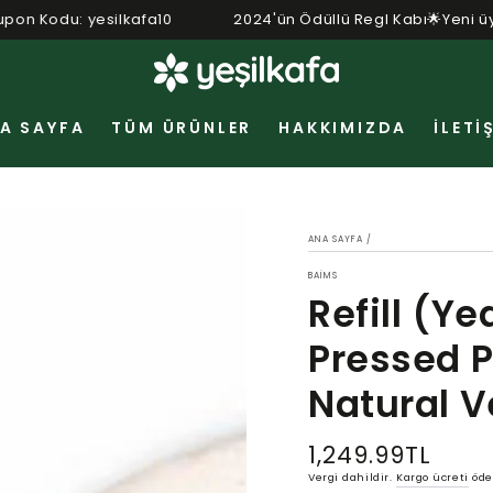
indirim! Kupon Kodu: yesilkafa10
2024'ün Ödüllü Regl Kabı
A SAYFA
TÜM ÜRÜNLER
HAKKIMIZDA
İLETI
ANA SAYFA
/
BAIMS
Refill (Y
Pressed P
Natural 
1,249.99TL
Normal
fiyat
Vergi dahildir.
Kargo ücreti
öde