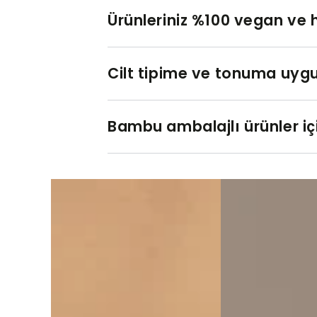
Ürünleriniz %100 vegan ve 
Cilt tipime ve tonuma uygu
Bambu ambalajlı ürünler iç
View
View
on
on
Instagram
Instagram