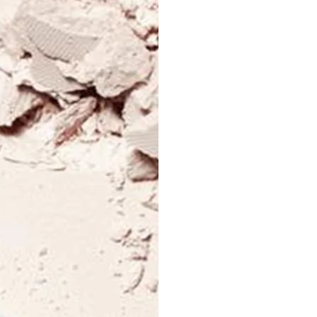
NASIL KULLANILIR
• Çok doğal bir etki için 85- Pudra
yumuşak dairesel hareketler yapın.
İPUÇLARI:
• Makyajı sabitlemek, daha sağlıkl
fondöteni uyguladıktan sonra kullan
• Göz kapaklarındaki göz f
farı Fırçamızla uygulayın.
İÇİNDEKİLER
İÇERİĞİN %100’Ü DOĞALDIR.
BİLEŞENLERİN %18’İ OR
Mısır Nişastası, Babassu