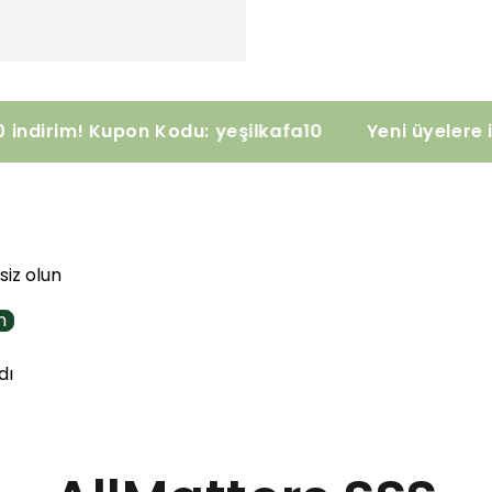
rinde %10 indirim! Kupon Kodu: yeşilkafa10
Yeni ü
siz olun
n
dı