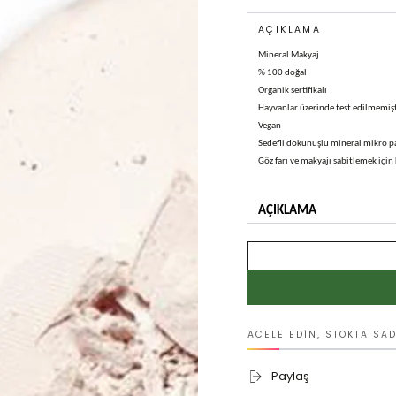
AÇIKLAMA
Mineral Makyaj
% 100 doğal
Organik sertifikalı
Hayvanlar üzerinde test edilmemişt
Vegan
Sedefli dokunuşlu mineral mikro parti
Göz farı ve makyajı sabitlemek için k
AÇIKLAMA
• Mineral pigmentler, ağır veya mat
• Cildiniz, Macadamia ve B
• Tasarımın sürdürülebili
bambu ambalajı ile tüm mi
Cilt Tipi: Bütün ciltler için
ACELE EDIN, STOKTA SAD
Sonuç: Saydam, Nemli
Paylaş
Kapatıcılık: Saydam