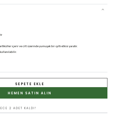
ir
küller içerir ve cilt üzerinde yumuşak bir ışıltı etkisi yaratır.
ullanılabilir.
 bir görünüm bırakmadan ciltteki fazla yağı azaltır.
abaçu yağları ile beslenerek yumuşak ve pürüzsüz olacaktır.
SEPETE EKLE
rlikle buluştuğu nokta: Yeniden dolum fonksiyonu ve benzersiz
HEMEN SATIN ALIN
neral pudralar yeniden doldurulabilir.
ECE 2 ADET KALDI!