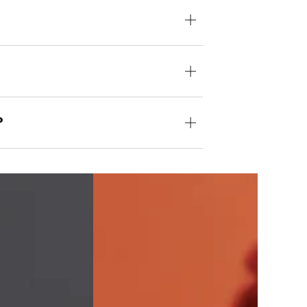
?
View
on
Instagram