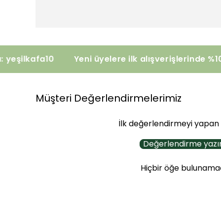
on Kodu: yeşilkafa10
Yeni üyelere ilk alışverişle
Müşteri Değerlendirmelerimiz
İlk değerlendirmeyi yapan 
Değerlendirme yazı
Hiçbir öğe bulunama