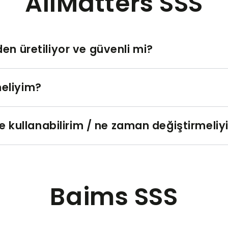
AllMatters SSS
en üretiliyor ve güvenli mi?
eliyim?
le kullanabilirim / ne zaman değiştirmeli
Baims SSS