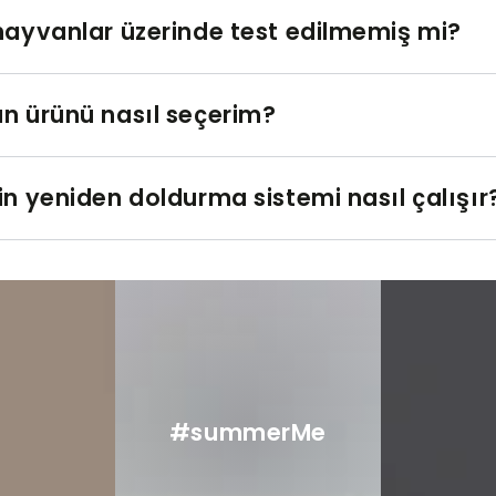
hayvanlar üzerinde test edilmemiş mi?
n ürünü nasıl seçerim?
in yeniden doldurma sistemi nasıl çalışır
View
View
on
on
Instagram
Instagram
#summerMe