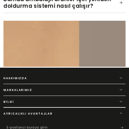
doldurma sistemi nasıl çalışır?
View
View
on
on
Instagram
Instagram
HAKKIMIZDA
MARKALARIMIZ
BILGI
AYRICALIKLI AVANTAJLAR
E-