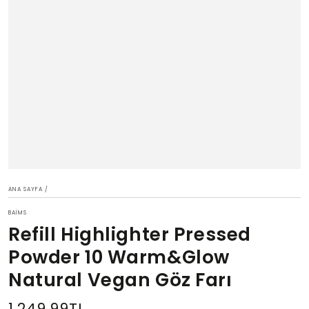
ANA SAYFA
/
BAIMS
Refill Highlighter Pressed
Powder 10 Warm&Glow
Natural Vegan Göz Farı
1,249.99TL
Normal